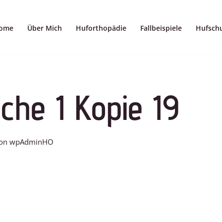
ome
Über Mich
Huforthopädie
Fallbeispiele
Hufsch
che 1 Kopie 19
on
wpAdminHO