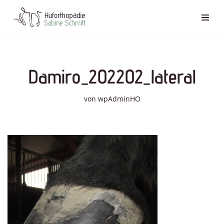
Zum
Inhalt
springen
Damiro_202202_lateral
von
wpAdminHO