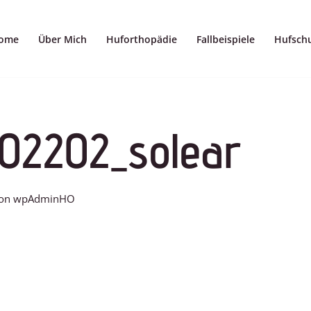
ome
Über Mich
Huforthopädie
Fallbeispiele
Hufsch
02202_solear
on
wpAdminHO