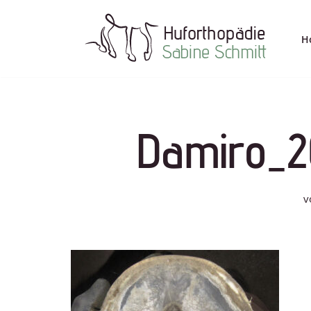
Zum
H
Inhalt
springen
Damiro_2
v