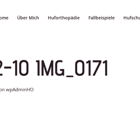
ome
Über Mich
Huforthopädie
Fallbeispiele
Hufsch
2-10 IMG_0171
on
wpAdminHO