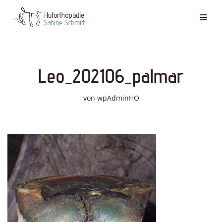
Zum
Inhalt
springen
Leo_202106_palmar
von
wpAdminHO