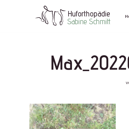
Zum
H
Inhalt
springen
Max_2022
v