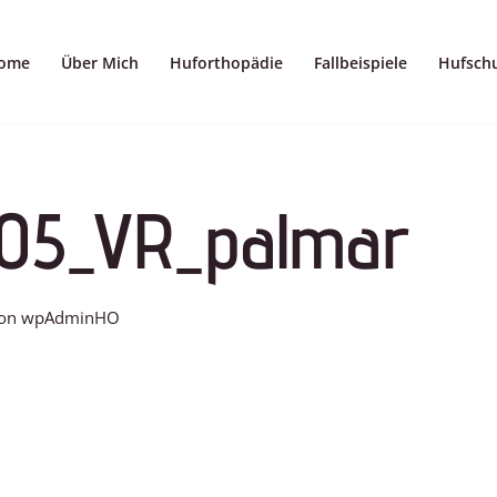
ome
Über Mich
Huforthopädie
Fallbeispiele
Hufsch
05_VR_palmar
on
wpAdminHO