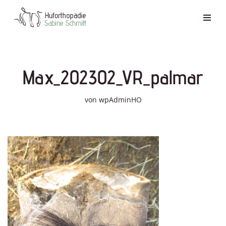
Zum
Inhalt
springen
Max_202302_VR_palmar
von
wpAdminHO