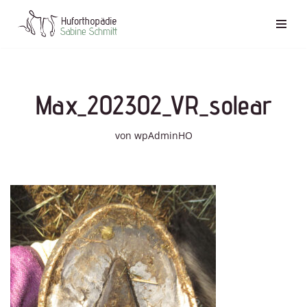
Zum
Inhalt
springen
Max_202302_VR_solear
von
wpAdminHO